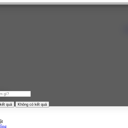
B
bel}}
kết quả
Không có kết quả
ật
ống