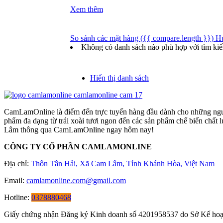
Xem thêm
So sánh các mặt hàng
({{ compare.length }})
H
Không có danh sách nào phù hợp với tìm ki
Hiển thị danh sách
CamLamOnline là điểm đến trực tuyến hàng đầu dành cho những người
phẩm đa dạng từ trái xoài tươi ngon đến các sản phẩm chế biến chất
Lâm thông qua CamLamOnline ngay hôm nay!
CÔNG TY CỔ PHẦN CAMLAMONLINE
Địa chỉ:
Thôn Tân Hải, Xã Cam Lâm, Tỉnh Khánh Hòa, Việt Nam
Email:
camlamonline.com@gmail.com
Hotline:
0378880468
Giấy chứng nhận Đăng ký Kinh doanh số
4201958537
do Sở Kế hoạ