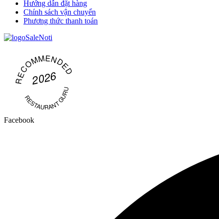
Hướng dẫn đặt hàng
Chính sách vận chuyển
Phương thức thanh toán
RECOMMENDED
2026
CAMLAMONLINE – XOÀI CAM LÂM
& TRÀ XOÀI (CAM LÂM MANGO &
RESTAURANT GURU
MANGO TEA)
Facebook