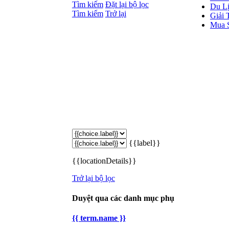
Tìm kiếm
Đặt lại bộ lọc
Du Lị
Tìm kiếm
Trở lại
Giải T
Mua 
{{label}}
{{locationDetails}}
Trở lại bộ lọc
Duyệt qua các danh mục phụ
{{ term.name }}